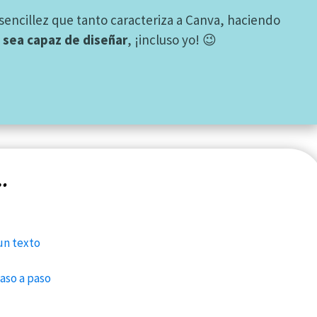
sencillez que tanto caracteriza a Canva, haciendo
 sea capaz de diseñar
, ¡incluso yo! 😉
r…
un texto
aso a paso