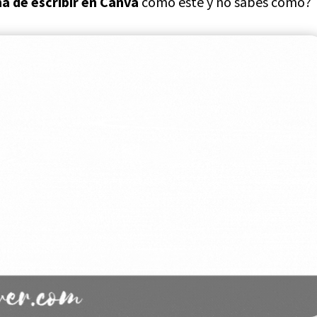
a de escribir en Canva
como éste y no sabes cómo?