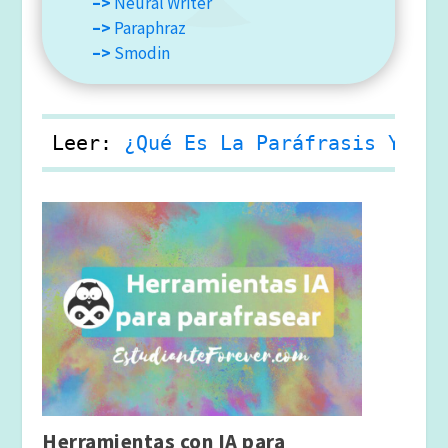
–>
Neural Writer
–>
Paraphraz
–>
Smodin
Leer: 
¿Qué Es La Paráfrasis Y Cuá
Herramientas con IA para