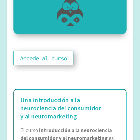
172.439 inscritos
4,7 🌟
Accede al curso
3095 reseñas
Una introducción a la
neurociencia del consumidor
y al neuromarketing
El curso
Introducción a la neurociencia
del consumidor y al neuromarketing
es