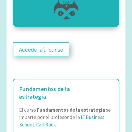
6060 inscritos
4,7 🌟
Accede al curso
55 reseñas
Fundamentos de la
estrategia
El curso
Fundamentos de la estrategia
se
imparte por el profesor de la
IE Business
School
,
Carl Kock.