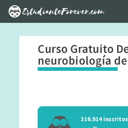
Curso Gratuito D
neurobiología de 
316.914 inscrito